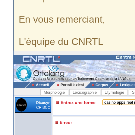
En vous remerciant,
L'équipe du CNRTL
Accueil
Portail lexical
Corpus
Lexique
Morphologie
Lexicographie
Etymologie
S
Entrez une forme
Dicosyn
CRISCO
Erreur