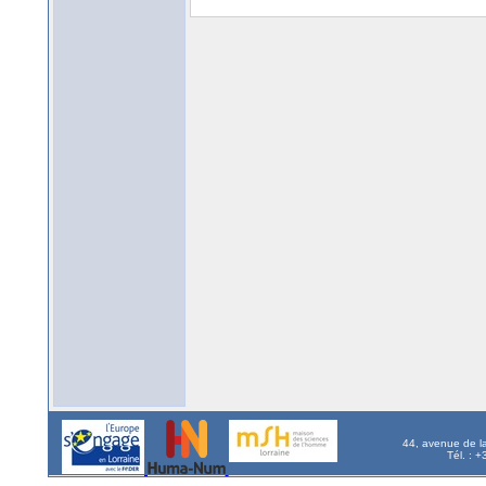
44, avenue de l
Tél. : 