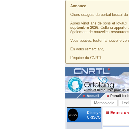
Annonce
Chers usagers du portail lexical d
Après vingt ans de bons et loyaux 
septembre 2026
. Celle-ci apporte
également de nouvelles ressources
Vous pouvez tester la nouvelle vers
En vous remerciant,
L'équipe du CNRTL
Accueil
Portail lexi
Morphologie
Lexi
Entrez u
Dicosyn
CRISCO