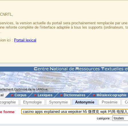
u CNRTL,
services, la version actuelle du portail sera prochainement remplacée par un
 une refonte complète de l'interface adaptée à tous les supports (ordinateurs, t
.
ion ici :
Portail lexical
cal
Corpus
Lexiques
Dictionnaires
Métalexicographie
cographie
Etymologie
Synonymie
Antonymie
Proxémie
C
ne forme
catégorie :