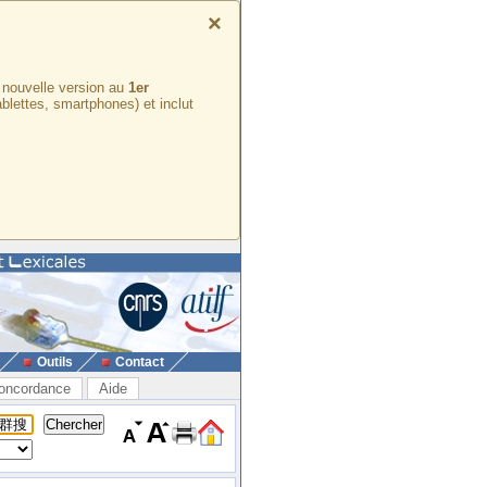
×
e nouvelle version au
1er
ablettes, smartphones) et inclut
Outils
Contact
oncordance
Aide