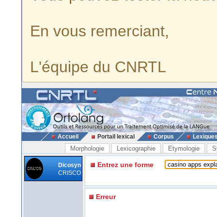
En vous remerciant,
L'équipe du CNRTL
Accueil
Portail lexical
Corpus
Lexique
Morphologie
Lexicographie
Etymologie
S
Entrez une forme
Dicosyn
CRISCO
Erreur