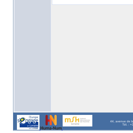
44, avenue de l
Tél. : 