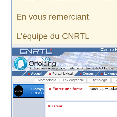
En vous remerciant,
L'équipe du CNRTL
Accueil
Portail lexical
Corpus
Lexique
Morphologie
Lexicographie
Etymologie
S
Entrez une forme
Dicosyn
CRISCO
Erreur