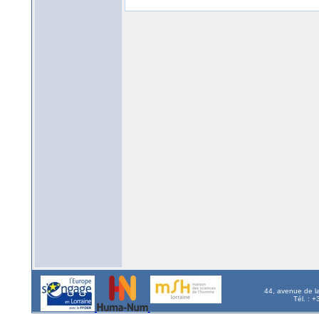
44, avenue de l
Tél. : 