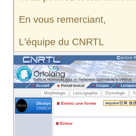
En vous remerciant,
L'équipe du CNRTL
Accueil
Portail lexical
Corpus
Lexique
Morphologie
Lexicographie
Etymologie
S
Entrez une forme
Dicosyn
CRISCO
Erreur