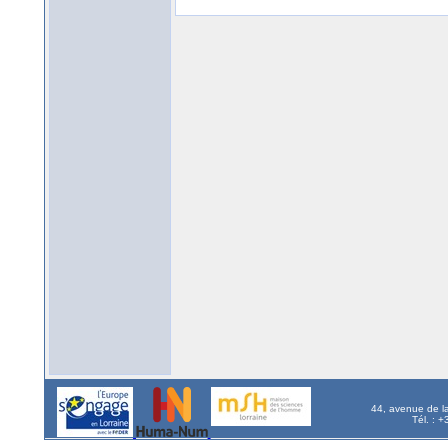
44, avenue de l
Tél. : 