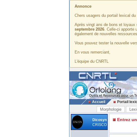
Annonce
Chers usagers du portail lexical d
Après vingt ans de bons et loyaux 
septembre 2026
. Celle-ci apporte
également de nouvelles ressources
Vous pouvez tester la nouvelle vers
En vous remerciant,
L'équipe du CNRTL
Accueil
Portail lexi
Morphologie
Lexi
Entrez u
Dicosyn
CRISCO