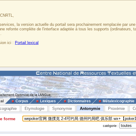
u CNRTL,
services, la version actuelle du portail sera prochainement remplacée par un
 une refonte complète de l'interface adaptée à tous les supports (ordinateurs, t
.
ion ici :
Portail lexical
cal
Corpus
Lexiques
Dictionnaires
Métalexicographie
cographie
Etymologie
Synonymie
Antonymie
Proxémie
C
ne forme
catégorie :