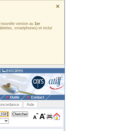
×
e nouvelle version au
1er
ablettes, smartphones) et inclut
Outils
Contact
oncordance
Aide