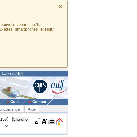
×
e nouvelle version au
1er
ablettes, smartphones) et inclut
Outils
Contact
oncordance
Aide