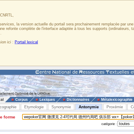
u CNRTL,
services, la version actuelle du portail sera prochainement remplacée par un
 une refonte complète de l'interface adaptée à tous les supports (ordinateurs, t
.
ion ici :
Portail lexical
cal
Corpus
Lexiques
Dictionnaires
Métalexicographie
cographie
Etymologie
Synonymie
Antonymie
Proxémie
C
ne forme
catégorie :