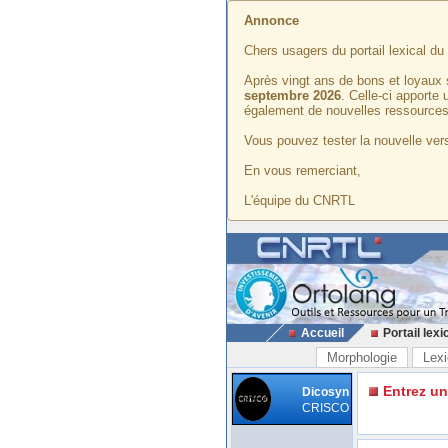
Annonce
Chers usagers du portail lexical d
Après vingt ans de bons et loyaux 
septembre 2026
. Celle-ci apporte
également de nouvelles ressources
Vous pouvez tester la nouvelle vers
En vous remerciant,
L'équipe du CNRTL
Accueil
Portail lexi
Morphologie
Lexi
Entrez u
Dicosyn
CRISCO