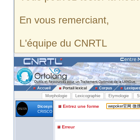
En vous remerciant,
L'équipe du CNRTL
Accueil
Portail lexical
Corpus
Lexique
Morphologie
Lexicographie
Etymologie
S
Entrez une forme
Dicosyn
CRISCO
Erreur