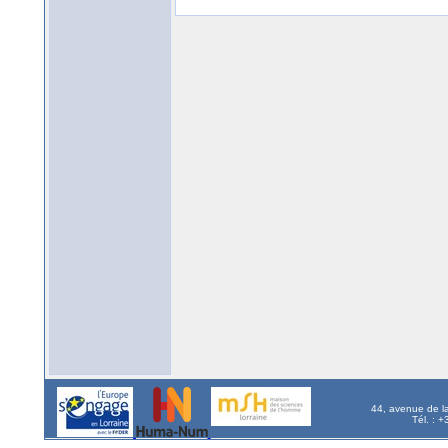
44, avenue de l
Tél. : 