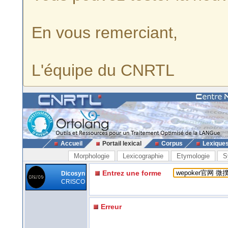
En vous remerciant,
L'équipe du CNRTL
Accueil
Portail lexical
Corpus
Lexique
Morphologie
Lexicographie
Etymologie
S
Entrez une forme
Dicosyn
CRISCO
Erreur