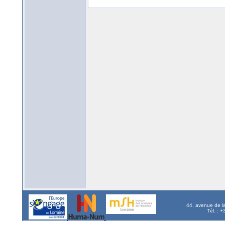
44, avenue de l
Tél. : 