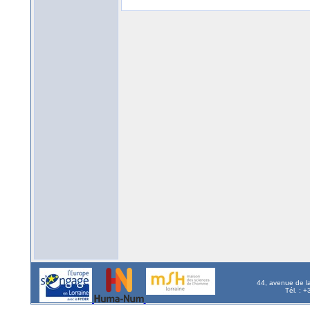
44, avenue de l
Tél. : 