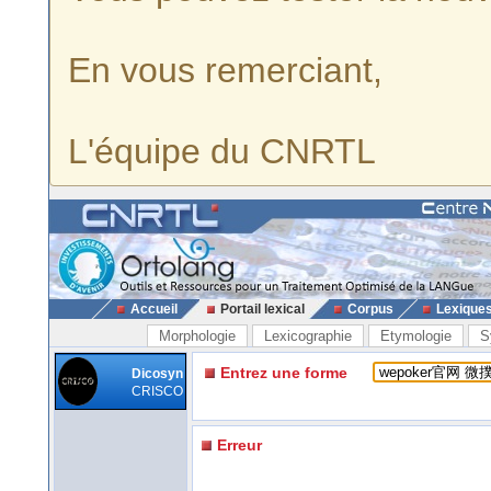
En vous remerciant,
L'équipe du CNRTL
Accueil
Portail lexical
Corpus
Lexique
Morphologie
Lexicographie
Etymologie
S
Entrez une forme
Dicosyn
CRISCO
Erreur