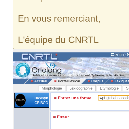
En vous remerciant,
L'équipe du CNRTL
Accueil
Portail lexical
Corpus
Lexique
Morphologie
Lexicographie
Etymologie
S
Entrez une forme
Dicosyn
CRISCO
Erreur