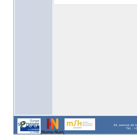
44, avenue de l
Tél. : 