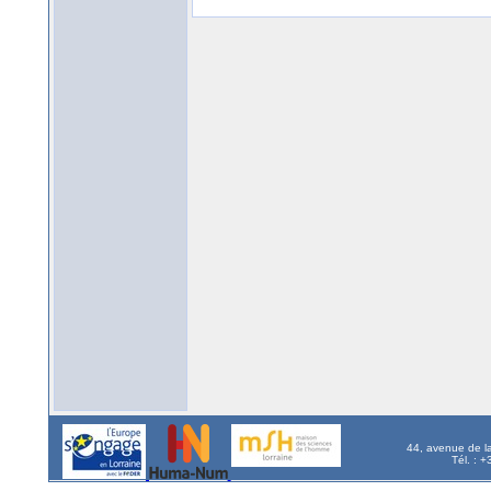
44, avenue de l
Tél. : 