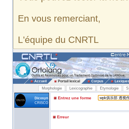
En vous remerciant,
L'équipe du CNRTL
Accueil
Portail lexical
Corpus
Lexique
Morphologie
Lexicographie
Etymologie
S
Entrez une forme
Dicosyn
CRISCO
Erreur