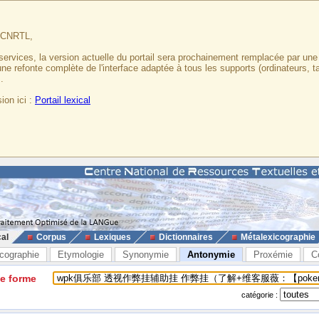
u CNRTL,
services, la version actuelle du portail sera prochainement remplacée par un
 une refonte complète de l'interface adaptée à tous les supports (ordinateurs, t
.
ion ici :
Portail lexical
cal
Corpus
Lexiques
Dictionnaires
Métalexicographie
cographie
Etymologie
Synonymie
Antonymie
Proxémie
C
ne forme
catégorie :