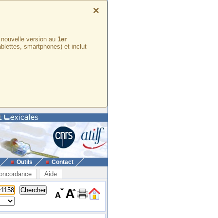
×
e nouvelle version au
1er
ablettes, smartphones) et inclut
Outils
Contact
oncordance
Aide