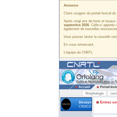
Annonce
Chers usagers du portail lexical d
Après vingt ans de bons et loyaux 
septembre 2026
. Celle-ci apporte
également de nouvelles ressources
Vous pouvez tester la nouvelle vers
En vous remerciant,
L'équipe du CNRTL
Accueil
Portail lexi
Morphologie
Lexi
Entrez u
Dicosyn
CRISCO