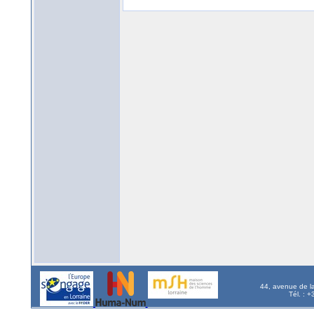
44, avenue de l
Tél. : 