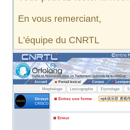
En vous remerciant,
L'équipe du CNRTL
Accueil
Portail lexical
Corpus
Lexique
Morphologie
Lexicographie
Etymologie
S
Entrez une forme
Dicosyn
CRISCO
Erreur