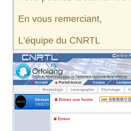
En vous remerciant,
L'équipe du CNRTL
Accueil
Portail lexical
Corpus
Lexique
Morphologie
Lexicographie
Etymologie
S
Entrez une forme
Dicosyn
CRISCO
Erreur