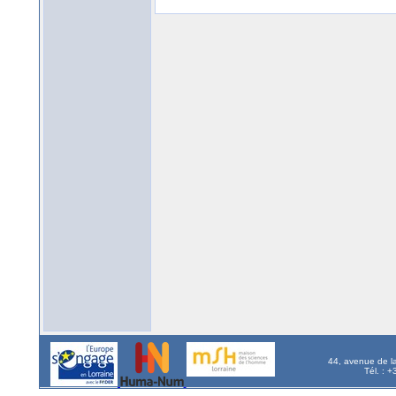
44, avenue de l
Tél. : 