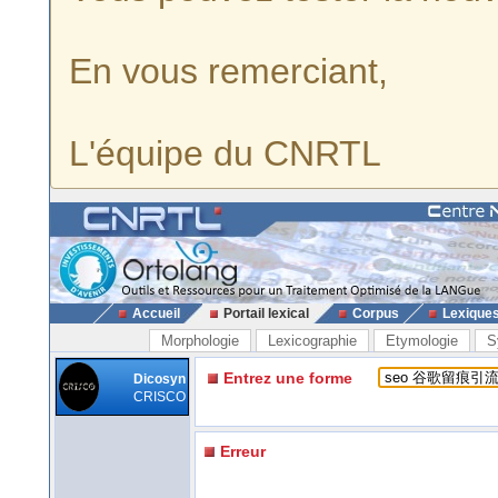
En vous remerciant,
L'équipe du CNRTL
Accueil
Portail lexical
Corpus
Lexique
Morphologie
Lexicographie
Etymologie
S
Entrez une forme
Dicosyn
CRISCO
Erreur