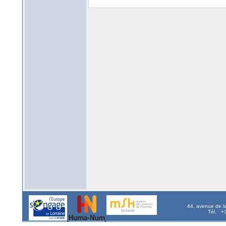
44, avenue de l
Tél. : 