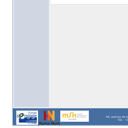
44, avenue de l
Tél. : 