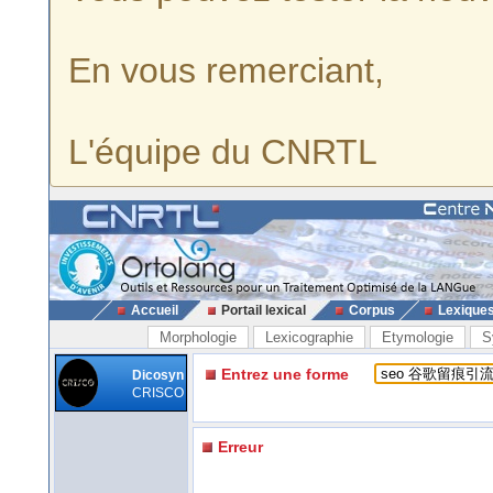
En vous remerciant,
L'équipe du CNRTL
Accueil
Portail lexical
Corpus
Lexique
Morphologie
Lexicographie
Etymologie
S
Entrez une forme
Dicosyn
CRISCO
Erreur