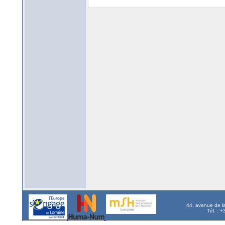
44, avenue de l
Tél. : 