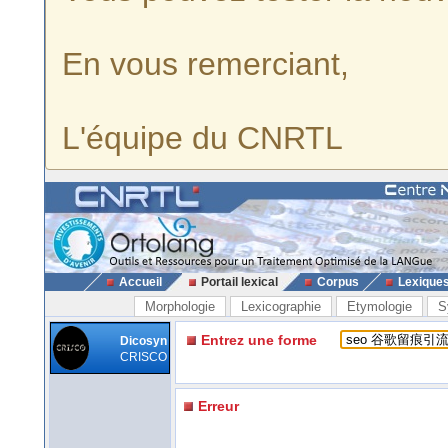
En vous remerciant,
L'équipe du CNRTL
Accueil
Portail lexical
Corpus
Lexique
Morphologie
Lexicographie
Etymologie
S
Entrez une forme
Dicosyn
CRISCO
Erreur