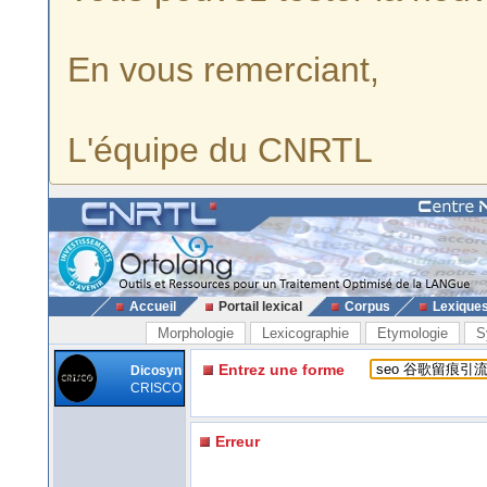
En vous remerciant,
L'équipe du CNRTL
Accueil
Portail lexical
Corpus
Lexique
Morphologie
Lexicographie
Etymologie
S
Entrez une forme
Dicosyn
CRISCO
Erreur