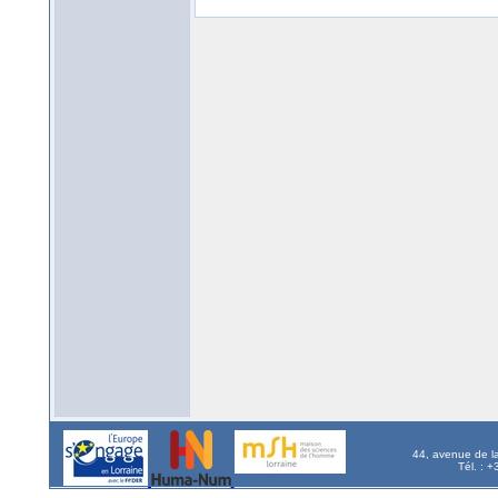
44, avenue de l
Tél. : 