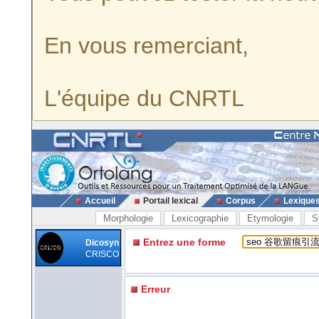
En vous remerciant,
L'équipe du CNRTL
Accueil
Portail lexical
Corpus
Lexique
Morphologie
Lexicographie
Etymologie
S
Entrez une forme
Dicosyn
CRISCO
Erreur