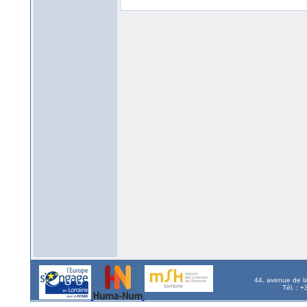
44, avenue de l
Tél. : 