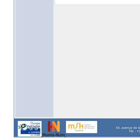
44, avenue de l
Tél. : 