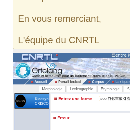
En vous remerciant,
L'équipe du CNRTL
Accueil
Portail lexical
Corpus
Lexique
Morphologie
Lexicographie
Etymologie
S
Entrez une forme
Dicosyn
CRISCO
Erreur