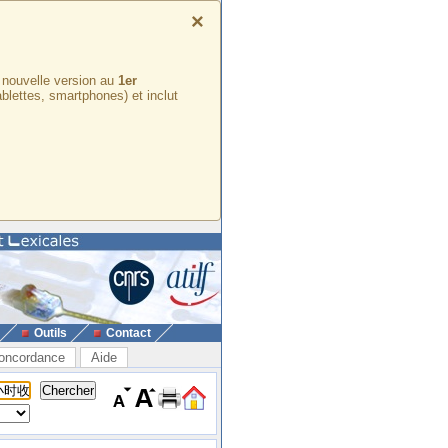
×
e nouvelle version au
1er
ablettes, smartphones) et inclut
Outils
Contact
oncordance
Aide