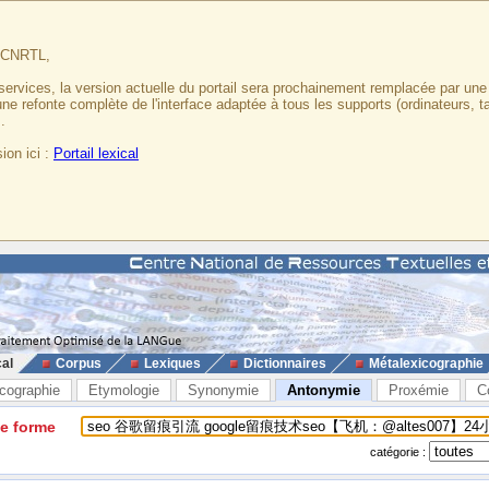
u CNRTL,
services, la version actuelle du portail sera prochainement remplacée par un
 une refonte complète de l'interface adaptée à tous les supports (ordinateurs, t
.
ion ici :
Portail lexical
cal
Corpus
Lexiques
Dictionnaires
Métalexicographie
cographie
Etymologie
Synonymie
Antonymie
Proxémie
C
ne forme
catégorie :