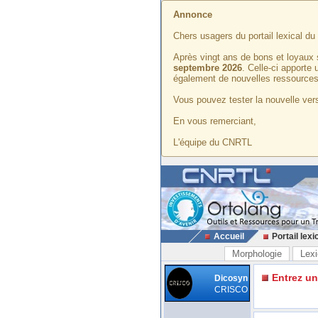
Annonce
Chers usagers du portail lexical d
Après vingt ans de bons et loyaux 
septembre 2026
. Celle-ci apporte
également de nouvelles ressources
Vous pouvez tester la nouvelle vers
En vous remerciant,
L'équipe du CNRTL
Accueil
Portail lexi
Morphologie
Lexi
Entrez u
Dicosyn
CRISCO