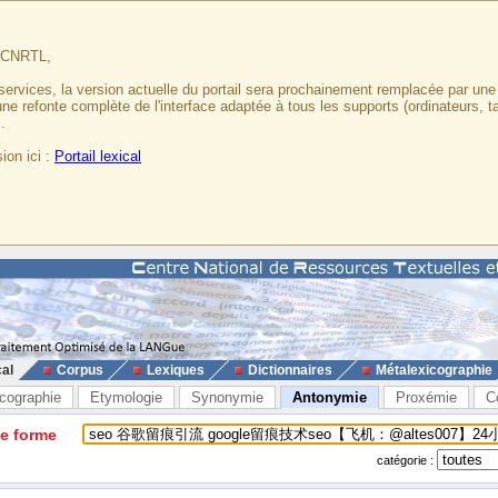
u CNRTL,
services, la version actuelle du portail sera prochainement remplacée par un
 une refonte complète de l'interface adaptée à tous les supports (ordinateurs, t
.
ion ici :
Portail lexical
cal
Corpus
Lexiques
Dictionnaires
Métalexicographie
cographie
Etymologie
Synonymie
Antonymie
Proxémie
C
ne forme
catégorie :