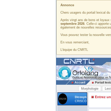
Annonce
Chers usagers du portail lexical d
Après vingt ans de bons et loyaux 
septembre 2026
. Celle-ci apporte
également de nouvelles ressources
Vous pouvez tester la nouvelle vers
En vous remerciant,
L'équipe du CNRTL
Accueil
Portail lexi
Morphologie
Lexi
Entrez u
Dicosyn
CRISCO