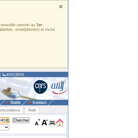
×
e nouvelle version au
1er
ablettes, smartphones) et inclut
Outils
Contact
oncordance
Aide