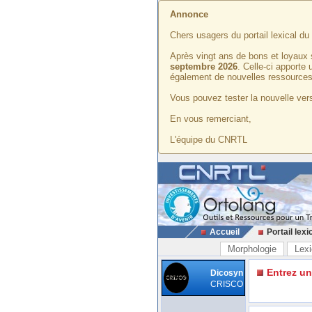
Annonce
Chers usagers du portail lexical d
Après vingt ans de bons et loyaux 
septembre 2026
. Celle-ci apporte
également de nouvelles ressources
Vous pouvez tester la nouvelle vers
En vous remerciant,
L'équipe du CNRTL
Accueil
Portail lexi
Morphologie
Lexi
Entrez u
Dicosyn
CRISCO