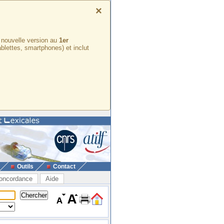
×
e nouvelle version au
1er
ablettes, smartphones) et inclut
Outils
Contact
oncordance
Aide