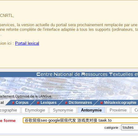
u CNRTL,
services, la version actuelle du portail sera prochainement remplacée par un
 une refonte complète de l'interface adaptée à tous les supports (ordinateurs, t
.
ion ici :
Portail lexical
cal
Corpus
Lexiques
Dictionnaires
Métalexicographie
cographie
Etymologie
Synonymie
Antonymie
Proxémie
C
ne forme
catégorie :