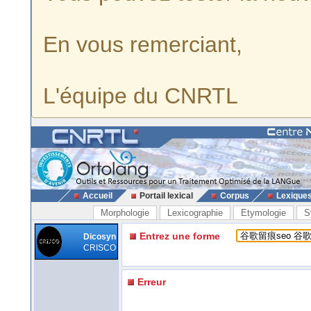
En vous remerciant,
L'équipe du CNRTL
Accueil
Portail lexical
Corpus
Lexique
Morphologie
Lexicographie
Etymologie
S
Entrez une forme
Dicosyn
CRISCO
Erreur