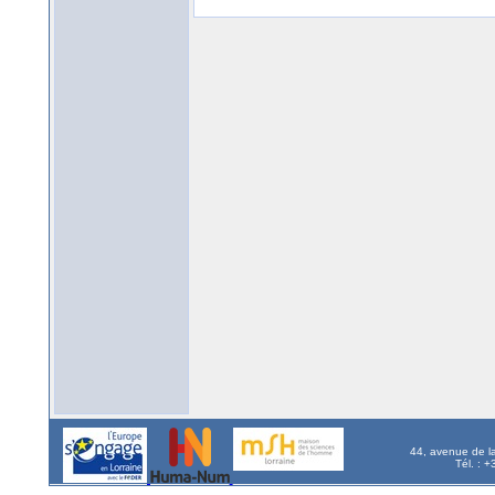
44, avenue de l
Tél. : 