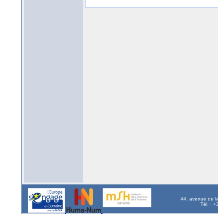
44, avenue de l
Tél. : 