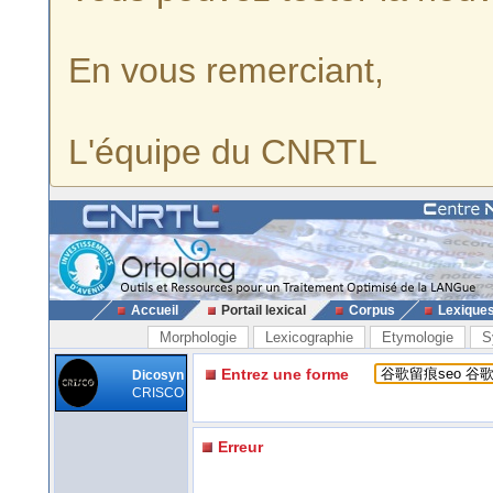
En vous remerciant,
L'équipe du CNRTL
Accueil
Portail lexical
Corpus
Lexique
Morphologie
Lexicographie
Etymologie
S
Entrez une forme
Dicosyn
CRISCO
Erreur