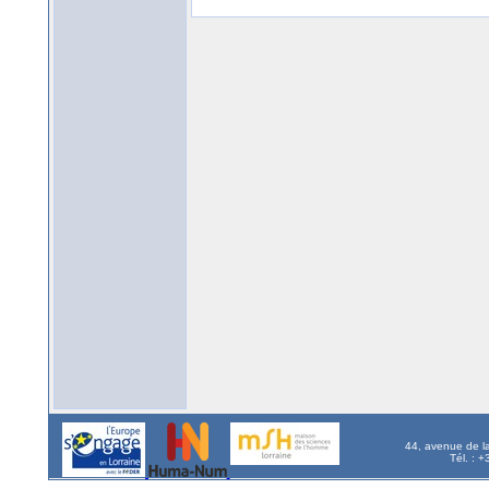
44, avenue de l
Tél. : 