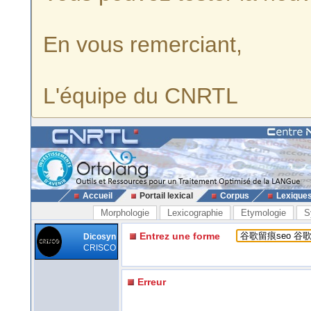
En vous remerciant,
L'équipe du CNRTL
Accueil
Portail lexical
Corpus
Lexique
Morphologie
Lexicographie
Etymologie
S
Entrez une forme
Dicosyn
CRISCO
Erreur