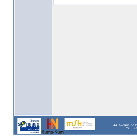
44, avenue de l
Tél. : 