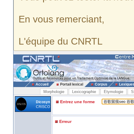
En vous remerciant,
L'équipe du CNRTL
Accueil
Portail lexical
Corpus
Lexique
Morphologie
Lexicographie
Etymologie
S
Entrez une forme
Dicosyn
CRISCO
Erreur