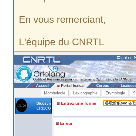
En vous remerciant,
L'équipe du CNRTL
Accueil
Portail lexical
Corpus
Lexique
Morphologie
Lexicographie
Etymologie
S
Entrez une forme
Dicosyn
CRISCO
Erreur