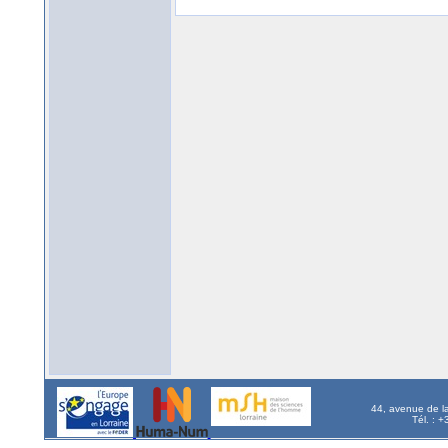
44, avenue de l
Tél. : 