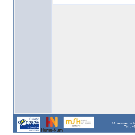
44, avenue de l
Tél. : 