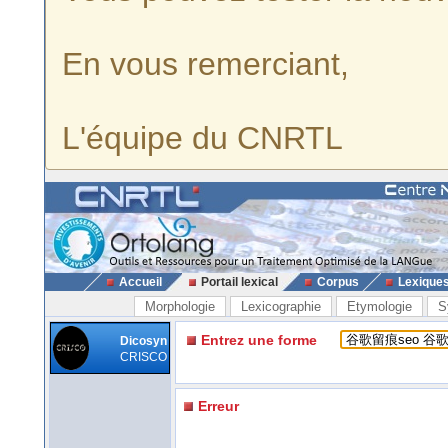
En vous remerciant,
L'équipe du CNRTL
Accueil
Portail lexical
Corpus
Lexique
Morphologie
Lexicographie
Etymologie
S
Entrez une forme
Dicosyn
CRISCO
Erreur