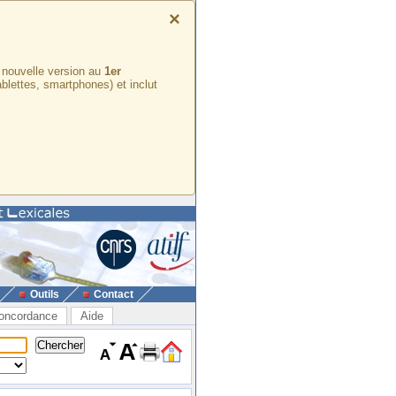
×
e nouvelle version au
1er
ablettes, smartphones) et inclut
Outils
Contact
oncordance
Aide