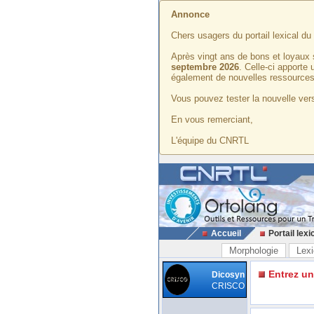
Annonce
Chers usagers du portail lexical d
Après vingt ans de bons et loyaux 
septembre 2026
. Celle-ci apporte
également de nouvelles ressources
Vous pouvez tester la nouvelle vers
En vous remerciant,
L'équipe du CNRTL
Accueil
Portail lexi
Morphologie
Lexi
Entrez u
Dicosyn
CRISCO