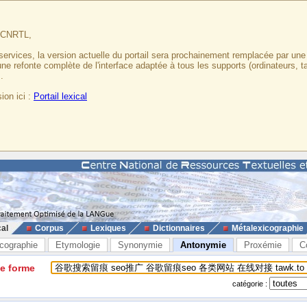
u CNRTL,
services, la version actuelle du portail sera prochainement remplacée par un
 une refonte complète de l'interface adaptée à tous les supports (ordinateurs, t
.
ion ici :
Portail lexical
cal
Corpus
Lexiques
Dictionnaires
Métalexicographie
cographie
Etymologie
Synonymie
Antonymie
Proxémie
C
ne forme
catégorie :