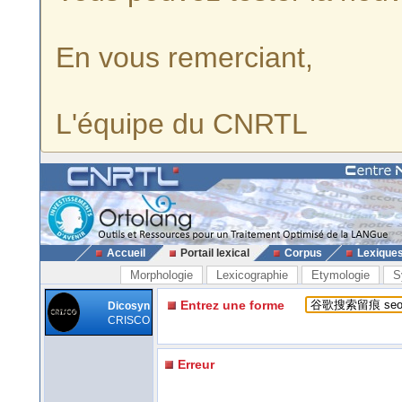
En vous remerciant,
L'équipe du CNRTL
Accueil
Portail lexical
Corpus
Lexique
Morphologie
Lexicographie
Etymologie
S
Entrez une forme
Dicosyn
CRISCO
Erreur