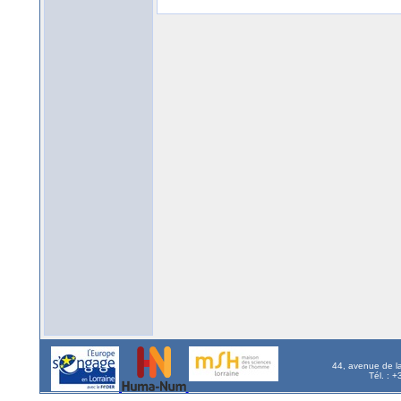
44, avenue de l
Tél. : 