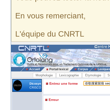
En vous remerciant,
L'équipe du CNRTL
Accueil
Portail lexical
Corpus
Lexique
Morphologie
Lexicographie
Etymologie
S
Entrez une forme
Dicosyn
CRISCO
Erreur