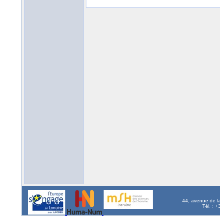
44, avenue de l
Tél. : 