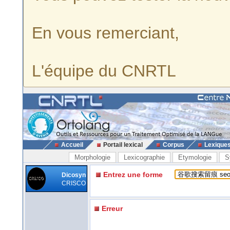
En vous remerciant,
L'équipe du CNRTL
Accueil
Portail lexical
Corpus
Lexique
Morphologie
Lexicographie
Etymologie
S
Entrez une forme
Dicosyn
CRISCO
Erreur