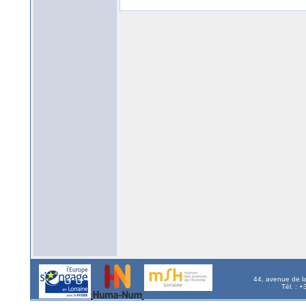
44, avenue de l
Tél. : 