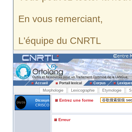
En vous remerciant,
L'équipe du CNRTL
Accueil
Portail lexical
Corpus
Lexique
Morphologie
Lexicographie
Etymologie
S
Entrez une forme
Dicosyn
CRISCO
Erreur