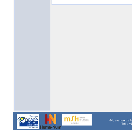
44, avenue de l
Tél. : 