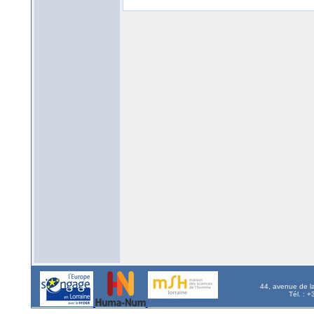
44, avenue de l
Tél. : 