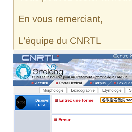
En vous remerciant,
L'équipe du CNRTL
Accueil
Portail lexical
Corpus
Lexique
Morphologie
Lexicographie
Etymologie
S
Entrez une forme
Dicosyn
CRISCO
Erreur