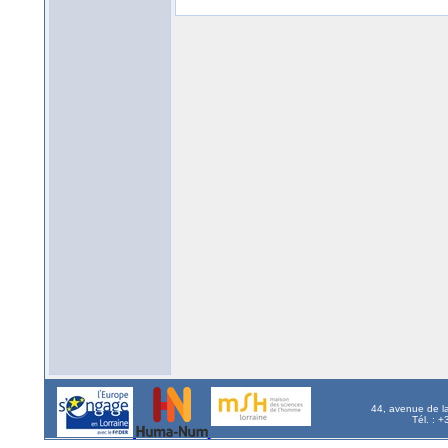
44, avenue de l
Tél. : 