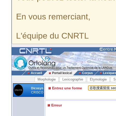
En vous remerciant,
L'équipe du CNRTL
Accueil
Portail lexical
Corpus
Lexique
Morphologie
Lexicographie
Etymologie
S
Entrez une forme
Dicosyn
CRISCO
Erreur