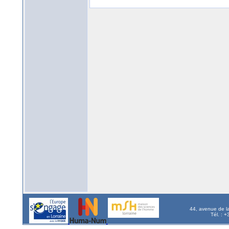
44, avenue de l
Tél. : 