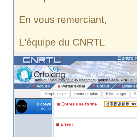
En vous remerciant,
L'équipe du CNRTL
Accueil
Portail lexical
Corpus
Lexique
Morphologie
Lexicographie
Etymologie
S
Entrez une forme
Dicosyn
CRISCO
Erreur