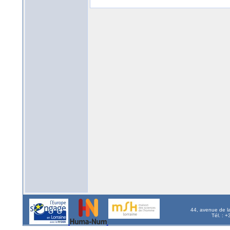
44, avenue de l
Tél. : 