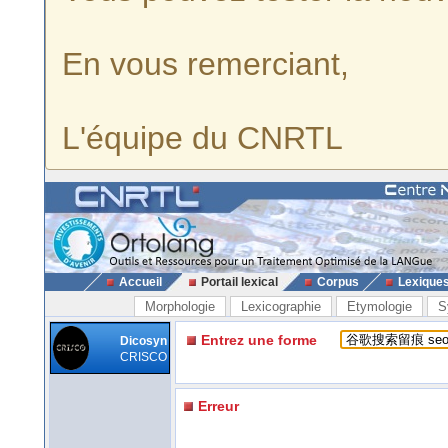
En vous remerciant,
L'équipe du CNRTL
Accueil
Portail lexical
Corpus
Lexique
Morphologie
Lexicographie
Etymologie
S
Entrez une forme
Dicosyn
CRISCO
Erreur