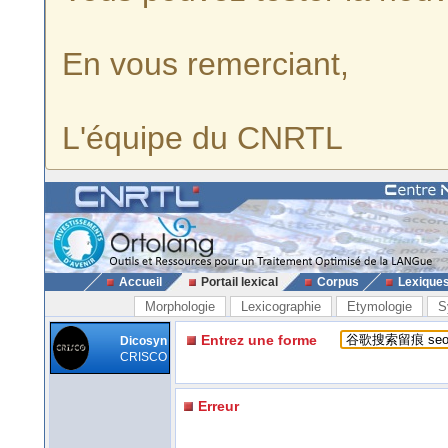
En vous remerciant,
L'équipe du CNRTL
Accueil
Portail lexical
Corpus
Lexique
Morphologie
Lexicographie
Etymologie
S
Entrez une forme
Dicosyn
CRISCO
Erreur