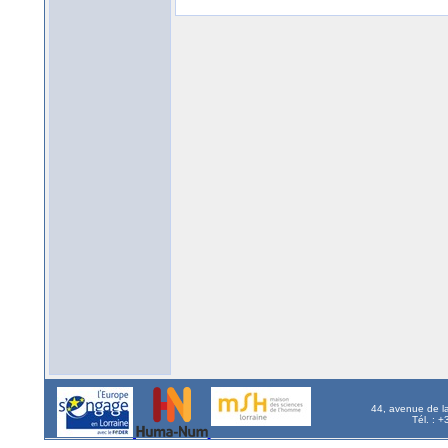
44, avenue de l
Tél. : 