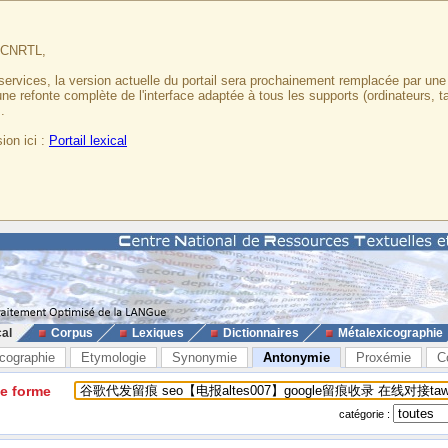
u CNRTL,
services, la version actuelle du portail sera prochainement remplacée par un
 une refonte complète de l'interface adaptée à tous les supports (ordinateurs, t
.
ion ici :
Portail lexical
cal
Corpus
Lexiques
Dictionnaires
Métalexicographie
cographie
Etymologie
Synonymie
Antonymie
Proxémie
C
ne forme
catégorie :