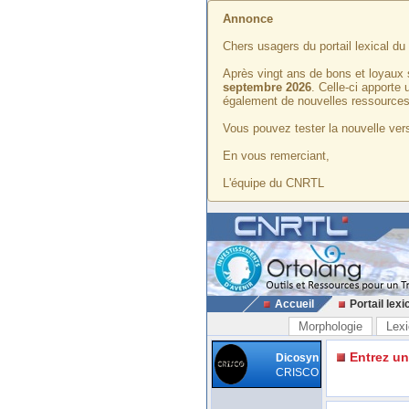
Annonce
Chers usagers du portail lexical d
Après vingt ans de bons et loyaux 
septembre 2026
. Celle-ci apporte
également de nouvelles ressources
Vous pouvez tester la nouvelle vers
En vous remerciant,
L'équipe du CNRTL
Accueil
Portail lexi
Morphologie
Lexi
Entrez u
Dicosyn
CRISCO