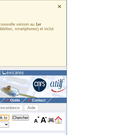
×
e nouvelle version au
1er
ablettes, smartphones) et inclut
Outils
Contact
oncordance
Aide