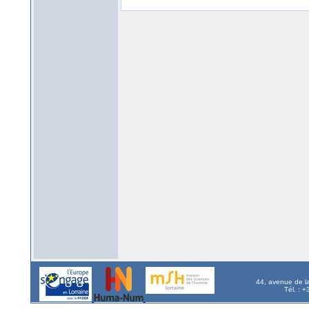
44, avenue de l
Tél. : 