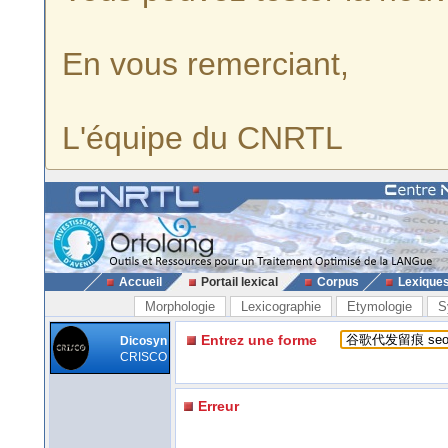
En vous remerciant,
L'équipe du CNRTL
Accueil
Portail lexical
Corpus
Lexique
Morphologie
Lexicographie
Etymologie
S
Entrez une forme
Dicosyn
CRISCO
Erreur