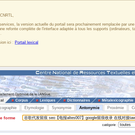
u CNRTL,
services, la version actuelle du portail sera prochainement remplacée par un
 une refonte complète de l'interface adaptée à tous les supports (ordinateurs, t
.
ion ici :
Portail lexical
cal
Corpus
Lexiques
Dictionnaires
Métalexicographie
cographie
Etymologie
Synonymie
Antonymie
Proxémie
C
ne forme
catégorie :