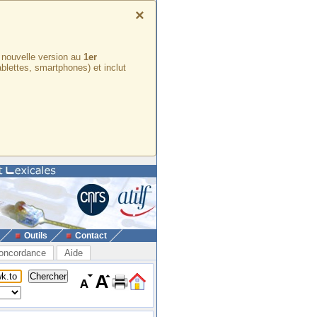
×
e nouvelle version au
1er
ablettes, smartphones) et inclut
Outils
Contact
oncordance
Aide