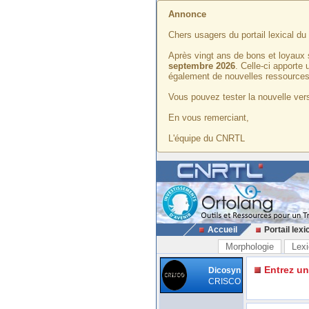
Annonce
Chers usagers du portail lexical d
Après vingt ans de bons et loyaux 
septembre 2026
. Celle-ci apporte
également de nouvelles ressources
Vous pouvez tester la nouvelle vers
En vous remerciant,
L'équipe du CNRTL
Accueil
Portail lexi
Morphologie
Lexi
Entrez u
Dicosyn
CRISCO