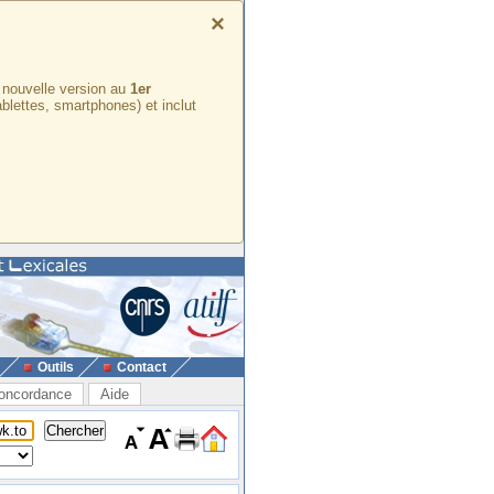
×
e nouvelle version au
1er
ablettes, smartphones) et inclut
Outils
Contact
oncordance
Aide