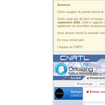
Annonce
Chers usagers du portail lexical d
Après vingt ans de bons et loyaux 
septembre 2026
. Celle-ci apporte
également de nouvelles ressources
Vous pouvez tester la nouvelle vers
En vous remerciant,
L'équipe du CNRTL
Accueil
Portail lexi
Morphologie
Lexi
Entrez u
Dicosyn
CRISCO