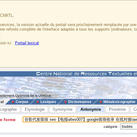
u CNRTL,
services, la version actuelle du portail sera prochainement remplacée par un
 une refonte complète de l'interface adaptée à tous les supports (ordinateurs, t
.
ion ici :
Portail lexical
cal
Corpus
Lexiques
Dictionnaires
Métalexicographie
cographie
Etymologie
Synonymie
Antonymie
Proxémie
C
ne forme
catégorie :