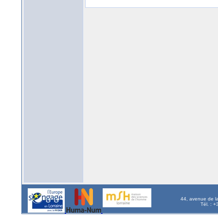
44, avenue de l
Tél. : 