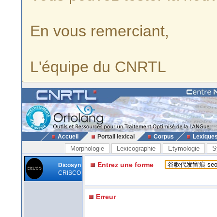
En vous remerciant,
L'équipe du CNRTL
Accueil
Portail lexical
Corpus
Lexique
Morphologie
Lexicographie
Etymologie
S
Entrez une forme
Dicosyn
CRISCO
Erreur