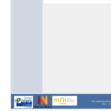
44, avenue de l
Tél. : 