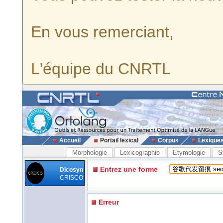
En vous remerciant,
L'équipe du CNRTL
Accueil
Portail lexical
Corpus
Lexique
Morphologie
Lexicographie
Etymologie
S
Entrez une forme
Dicosyn
CRISCO
Erreur