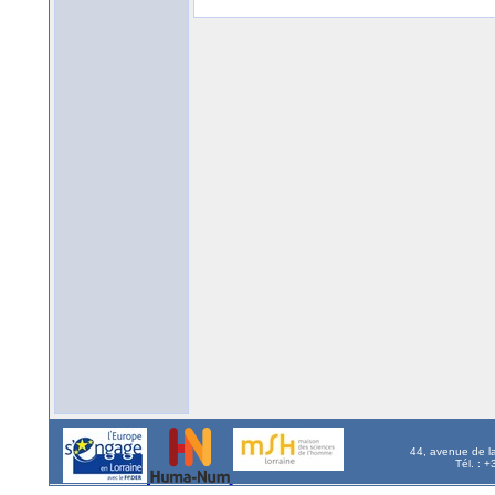
44, avenue de l
Tél. : 