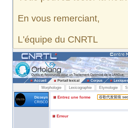
En vous remerciant,
L'équipe du CNRTL
Accueil
Portail lexical
Corpus
Lexique
Morphologie
Lexicographie
Etymologie
S
Entrez une forme
Dicosyn
CRISCO
Erreur