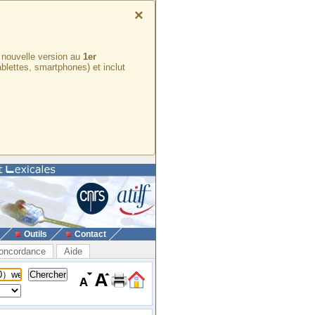
×
e nouvelle version au
1er
ablettes, smartphones) et inclut
Outils
Contact
oncordance
Aide