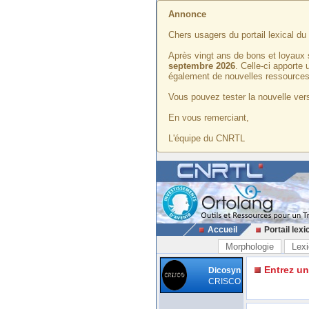
Annonce
Chers usagers du portail lexical d
Après vingt ans de bons et loyaux 
septembre 2026
. Celle-ci apporte
également de nouvelles ressources
Vous pouvez tester la nouvelle vers
En vous remerciant,
L'équipe du CNRTL
Accueil
Portail lexi
Morphologie
Lexi
Entrez u
Dicosyn
CRISCO