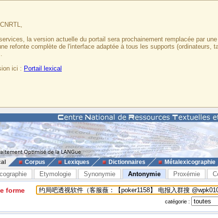
u CNRTL,
services, la version actuelle du portail sera prochainement remplacée par un
 une refonte complète de l'interface adaptée à tous les supports (ordinateurs, t
.
ion ici :
Portail lexical
cal
Corpus
Lexiques
Dictionnaires
Métalexicographie
cographie
Etymologie
Synonymie
Antonymie
Proxémie
C
ne forme
catégorie :