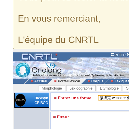
En vous remerciant,
L'équipe du CNRTL
Accueil
Portail lexical
Corpus
Lexique
Morphologie
Lexicographie
Etymologie
S
Entrez une forme
Dicosyn
CRISCO
Erreur