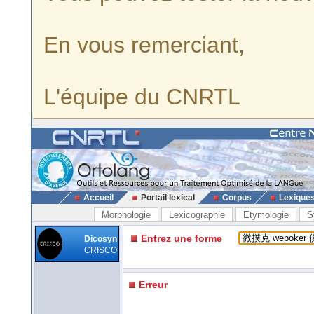
En vous remerciant,
L'équipe du CNRTL
Accueil
Portail lexical
Corpus
Lexique
Morphologie
Lexicographie
Etymologie
S
Entrez une forme
Dicosyn
CRISCO
Erreur