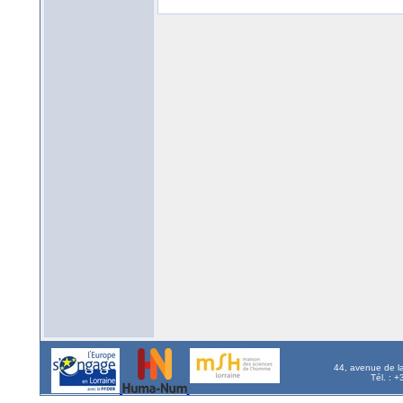
44, avenue de l
Tél. : 